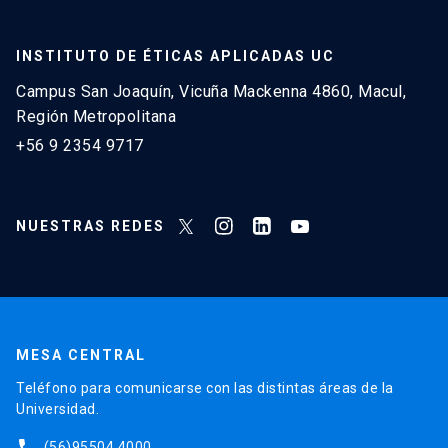
Proyecto “Las dimensiones relacionales del
de Ciencia y Tecnología para el Desarrollo.
concepto de valor”. Scuola Abbá Internacional.
INSTITUTO DE ÉTICAS APLICADAS UC
Proyecto The Interplay Between Ethical Decision-
Campus San Joaquín, Vicuña Mackenna 4860, Macul,
Making and Social Value Creation in Social
Región Metropolitana
Enterprises
. Postdoctorado UC.
+56 9 2354 9717
NUESTRAS REDES
MESA CENTRAL
Teléfono para comunicarse con las distintas áreas de la
Universidad.
phone
(56)95504 4000