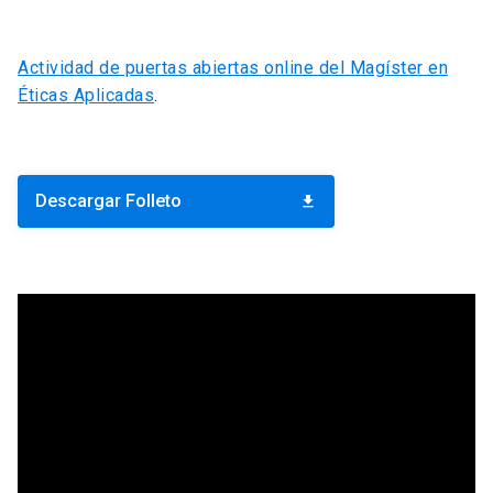
Actividad de puertas abiertas online del Magíster en
Éticas Aplicadas
.
Descargar Folleto
download