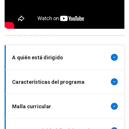
A quién está dirigido
keyboard_arrow_down
El Magíster en Éticas Aplicadas UC, de carácter
Características del programa
keyboard_arrow_down
interdisciplinario, está dirigido a personas
licenciadas en cualquier disciplina, del mundo
académico o profesional, con interés
Grado:
Magíster en Éticas Aplicadas, Master´s
Malla curricular
keyboard_arrow_down
en adquirir conocimientos teóricos y prácticos de
Degree in Applied Ethics
las éticas aplicadas.
Dependencia:
Instituto de Éticas Aplicadas (IEA),
Facultad de Filosofía e Instituto de Ciencia
El Magíster busca armonizar el programa de